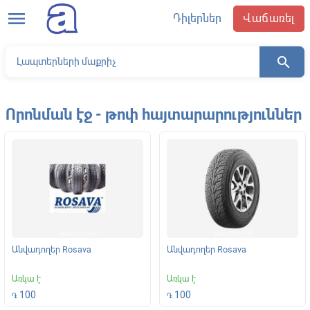
menu
Դիլերներ
Վաճառել
search
Որոնման էջ - թոփ հայտարարություններ
Անվադողեր Rosava
Անվադողեր Rosava
Առկա է
Առկա է
100
100
֏
֏