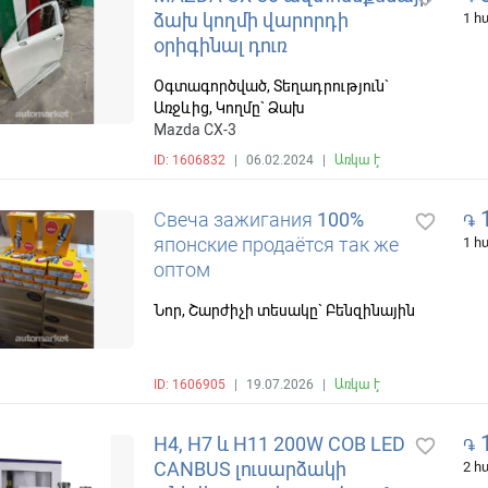
ձախ կողմի վարորդի
1 
օրիգինալ դուռ
Օգտագործված, Տեղադրություն`
Առջևից, Կողմը` Ձախ
Mazda CX-3
ID: 1606832
|
06.02.2024
|
Առկա է
Свеча зажигания 100%
favorite_border
֏
японские продаётся так же
1 
оптом
Նոր, Շարժիչի տեսակը` Բենզինային
ID: 1606905
|
19.07.2026
|
Առկա է
1
H4, H7 և H11 200W COB LED
favorite_border
֏
CANBUS լուսարձակի
2 