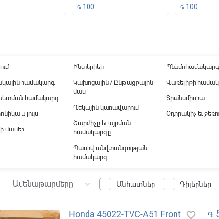
100
100
֏
֏
ound
ում
Ինտերիեր
Պնևմոհամակարգ
ակային համակարգ
Կախոցային / Ընթացքային
Վառելիքի համա
մաս
նետման համակարգ
Տրանսմիսիա
Ղեկային կառավարում
ոնիկա և լույս
Օդորակիչ եւ ջեռո
Շարժիչը եւ այրման
ի մասեր
համակարգը
Պասիվ անվտանգության
համակարգ
Ամենաթարմերը
keyboard_arrow_down
Անհատներ
Դիլերներ
5
Honda 45022-TVC-A51 Front
favorite_border
֏