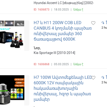
Hyundai Accent LC [ռեսթայլինգ] [2002-
2006] , Nissan Altima L32 [ռեսթայլինգ]
ID: 1606873
|
18.03.2025
|
Առկա է
[2009-2012] , ВАЗ (Lada) 4x4 1 սերունդ
[2-й ռեսթայլինգ] [2009-2018]
1
H7 և H11 200W COB LED
favorite_border
֏
CANBUS 4 կողմանի պայծառ
2 
ունիվերսալ լամպեր 360
ճառագայթով 6000K
Նոր,
Kia Sportage III [2010-2014]
ID: 1606868
|
05.03.2025
|
Առկա է
1
H7 100W Ավտոմեքենայի LED
favorite_border
֏
6000K 12V ոսպնյակային
2 
հակամառախուղային
ունիվերսալ, հզոր և պայծառ
լամպեր