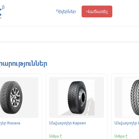
Դիլերներ
Վաճառել
րարություններ
եր Rosava
Անվադողեր Kapsen
Անվադողեր 
Առկա է
Առկա է