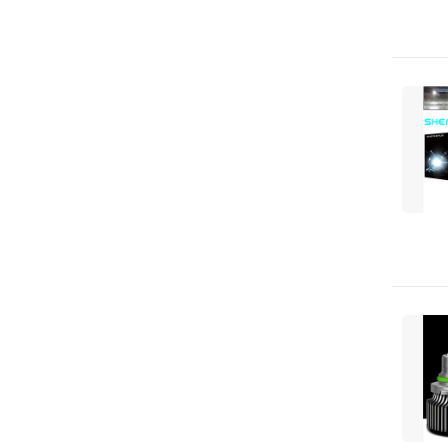
NISSAN
NTY
NiBK
Niken
OSRAM
PATRON
PIERBURG
PORSCHE
PSV
Polcar
REMSA
RENAULT
Runway
SACHS
SANGSIN Hi-Q
SASIC