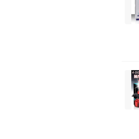
INFINITI
JAPANPARTS
JP GROUP
Japan Parts
KAYSER-FILTER
KIA
KYB
Kayaba
Koreastar
Kortex
Krauf
LADA
LADA Sport
LAND ROVER
LEMFÖRDER
LEXUS