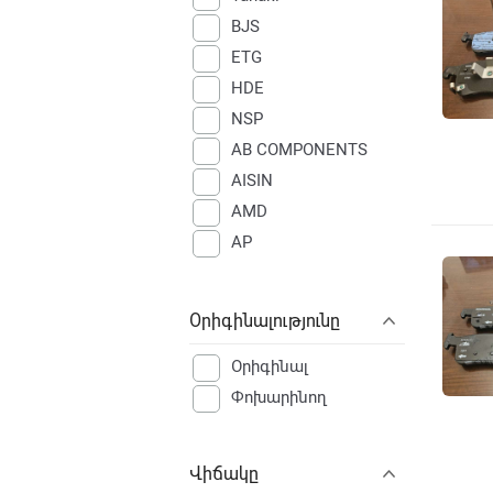
BJS
ETG
HDE
NSP
AB COMPONENTS
AISIN
AMD
AP
ATE
ATL Autotechnik
Օրիգինալությունը
AUDI
Airtex
Օրիգինալ
Ashika
Փոխարինող
BILSTEIN
BMW
Վիճակը
BMW Motorrad