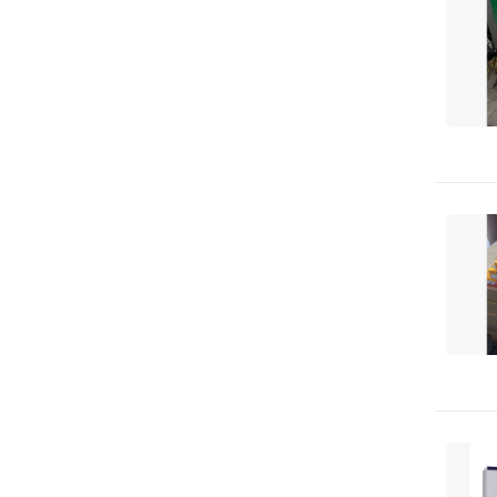
FILTRON
FPV
FRECCIA
G-brake
GATES
GPM
GSP
H&Q
HELLA
HENGST FILTER
HONDA
HYUNDAI
Hi-Q
Hyundai/Kia
ICER
INA