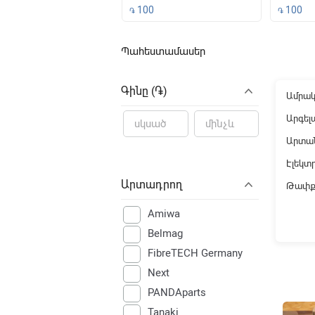
500
100
100
֏
֏
Պահեստամասեր
File not f
Գինը (֏)
Ամրակ
Արգել
Արտա
Էլեկտր
Արտադրող
Թափք
Amiwa
Belmag
FibreTECH Germany
Next
PANDAparts
Tanaki