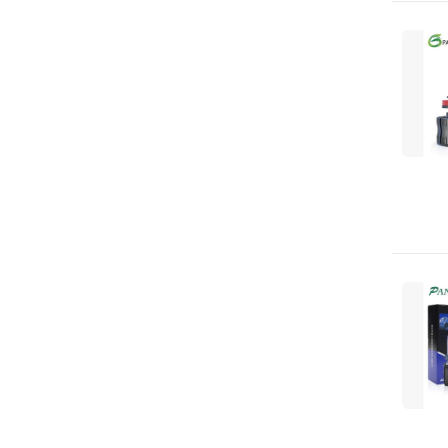
LYNXauto
LuK
MAHLE
MAHLE ORIGINAL
MANDO
MAXGEAR
MAZDA
MAZDA (FAW)
MERCEDES-BENZ
METACO
MEYLE
MITSUBISHI
MK Kashiyama
Masuma
Motorherz
NGK