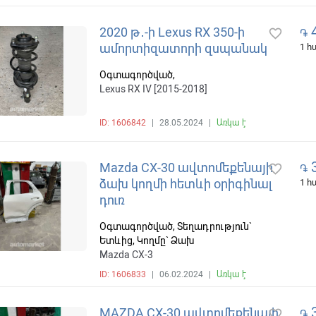
4
2020 թ․-ի Lexus RX 350-ի
favorite_border
֏
ամորտիզատորի զսպանակ
1 
Օգտագործված,
Lexus RX IV [2015-2018]
ID: 1606842
|
28.05.2024
|
Առկա է
3
Mazda CX-30 ավտոմեքենայի
favorite_border
֏
ձախ կողմի հետևի օրիգինալ
1 
դուռ
Օգտագործված, Տեղադրություն`
Ետևից, Կողմը` Ձախ
Mazda CX-3
ID: 1606833
|
06.02.2024
|
Առկա է
3
MAZDA CX-30 ավտոմեքենայի
favorite_border
֏