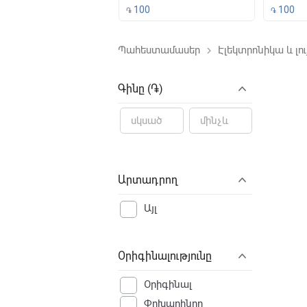
500
100
100
֏
֏
Պահեստամասեր
Էլեկտրոնիկա և լու
keyboard_arrow_right
File not f
Գինը (֏)
Արտադրող
Այլ
Օրիգինալությունը
Օրիգինալ
Փոխարինող