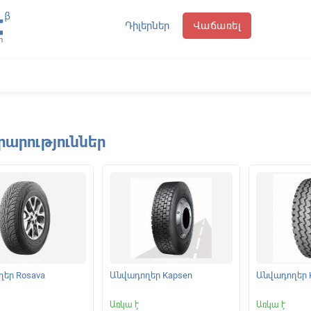
Դիլերներ
Վաճառել
րարություններ
եր Rosava
Անվադողեր Kapsen
Անվադողեր 
Առկա է
Առկա է