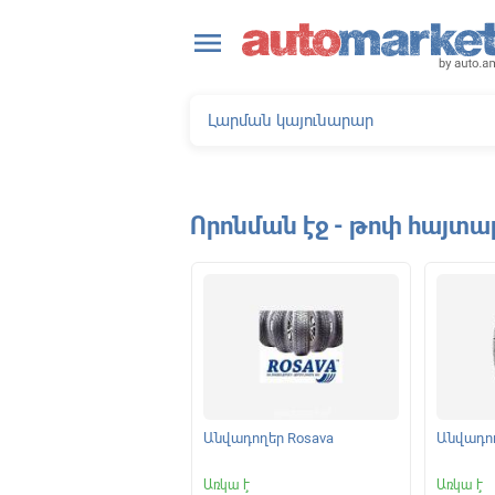
close
menu
Որոնման էջ - թոփ հայտա
ելակման կոճղակներ
Անվադողեր Rosava
Անվադող
|
Առկա է
Առկա է
Առկա է