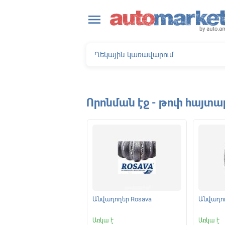
close
menu
Որոնման էջ - թոփ հայտա
ելակման կոճղակներ
Անվադողեր Rosava
Անվադող
|
Առկա է
Առկա է
Առկա է