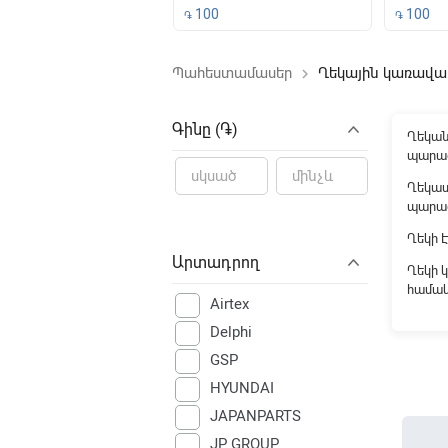
500
100
100
֏
֏
Պահեստամասեր
Ղեկային կառավա
keyboard_arrow_right
File not f
Գինը (֏)
Ղեկան
պարա
Ղեկաս
պարա
Ղեկի 
Արտադրող
Ղեկի 
համա
Airtex
Delphi
GSP
HYUNDAI
JAPANPARTS
JP GROUP