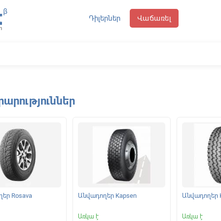
Դիլերներ
Վաճառել
րարություններ
եր Rosava
Անվադողեր Kapsen
Անվադողեր 
Առկա է
Առկա է