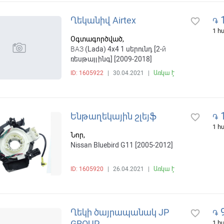
1
Ղեկանիվ Airtex
favorite_border
֏
1 
Օգտագործված,
ВАЗ (Lada) 4x4 1 սերունդ [2-й
ռեսթայլինգ] [2009-2018]
ID: 1605922
|
30.04.2021
|
Առկա է
1
Ենթաղեկային շլեյֆ
favorite_border
֏
1 
Նոր,
Nissan Bluebird G11 [2005-2012]
ID: 1605920
|
26.04.2021
|
Առկա է
9
Ղեկի ծայրապանակ JP
favorite_border
֏
GROUP
1 