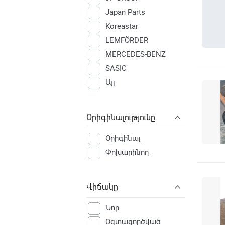
Japan Parts
Koreastar
LEMFÖRDER
MERCEDES-BENZ
SASIC
Այլ
Օրիգինալությունը
Օրիգինալ
Փոխարինող
Վիճակը
Նոր
Օգտագործված