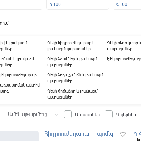
100
100
֏
֏
րում
ound
իվ և լրակազմ
Ղեկի հիդրոուժեղարար և
Ղեկի ռեդուկտոր 
գաներ
լրակազմ պարագաներ
պարագաներ
յունակ և լրակազմ
Ղեկի ձգաններ և լրակազմ
էլեկտրաուժեղացո
գաներ
պարագաներ
Էլեկտրաուժեղարար
Ղեկի ձողաքանոն և լրակազմ
պարագաներ
կառավարման ակտիվ
կարգ
Ղեկի ճոճաձող և լրակազմ
պարագաներ
Ամենաթարմերը
keyboard_arrow_down
Անհատներ
Դիլերներ
4
Հիդրոուժեղարարի պոմպ
favorite_border
֏
1 