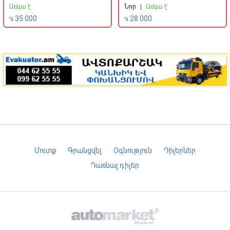
Synthetic
Առկա է
Նոր
|
Առկա է
35 000
28 000
֏
֏
Մուտք
Գրանցվել
Օգնություն
Դիլերներ
Դառնալ դիլեր