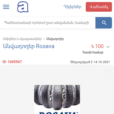
menu
Դիլերներ
Վաճառել
search
Անիվներ և սկավառակներ
Անվադողեր
keyboard_arrow_right
Անվադողեր Rosava
100

֏
Հատի համար
ID: 1605967
Տեղադրված է 14.10.2021
favorite_border