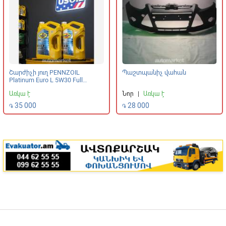
Շարժիչի յուղ PENNZOIL
Պաշտպանիչ վահան
Platinum Euro L 5W30 Full
Synthetic
Առկա է
Նոր
|
Առկա է
35 000
28 000
֏
֏