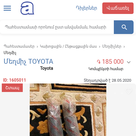
menu
Դիլերներ
Վաճառել
search
Պահեստամասեր
Կախոցային / Ընթացքային մաս
Մեղմիչներ
keyboard_arrow_right
keyboard_arrow_right
keyboard_arrow_right
Մեղմիչ
Մեղմիչ TOYOTA
185 000

֏
Toyota
Կոմպլեկտի համար
ID: 1605011
Տեղադրված է 28.05.2020
Շտապ
favorite_border