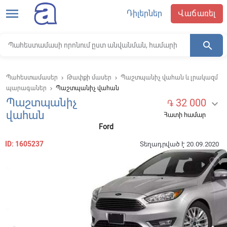
menu
Դիլերներ
Վաճառել
search
Պահեստամասեր
Թափքի մասեր
Պաշտպանիչ վահան և լրակազմ
keyboard_arrow_right
keyboard_arrow_right
պարագաներ
Պաշտպանիչ վահան
keyboard_arrow_right
Պաշտպանիչ
32 000

֏
վահան
Հատի համար
Ford
ID: 1605237
Տեղադրված է 20.09.2020
favorite_border