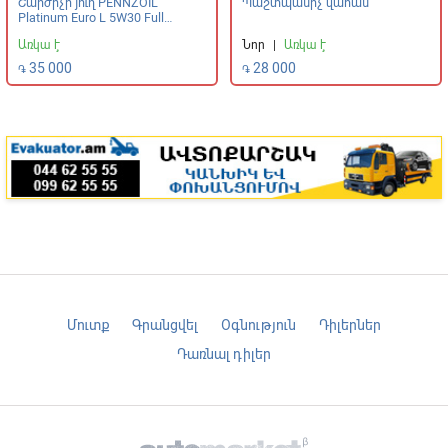
Շարժիչի յուղ PENNZOIL
Պաշտպանիչ վահան
Platinum Euro L 5W30 Full
Synthetic
Առկա է
Նոր
|
Առկա է
35 000
28 000
֏
֏
Մուտք
Գրանցվել
Օգնություն
Դիլերներ
Դառնալ դիլեր