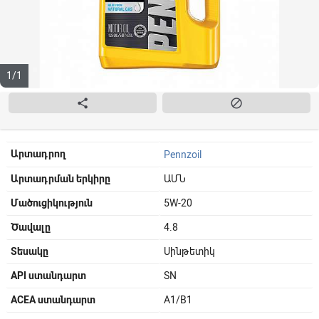
1/1


Արտադրող
Pennzoil
Արտադրման երկիրը
ԱՄՆ
Մածուցիկություն
5W-20
Ծավալը
4.8
Տեսակը
Սինթետիկ
API ստանդարտ
SN
ACEA ստանդարտ
A1/B1