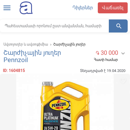
menu
Դիլերներ
Վաճառել
search
Ավտոյուղեր և ավտոքիմիա
Շարժիչային յուղեր
keyboard_arrow_right
Շարժիչային յուղեր
30 000

֏
Pennzoil
Հատի համար
ID: 1604815
Տեղադրված է 19.04.2020
favorite_border