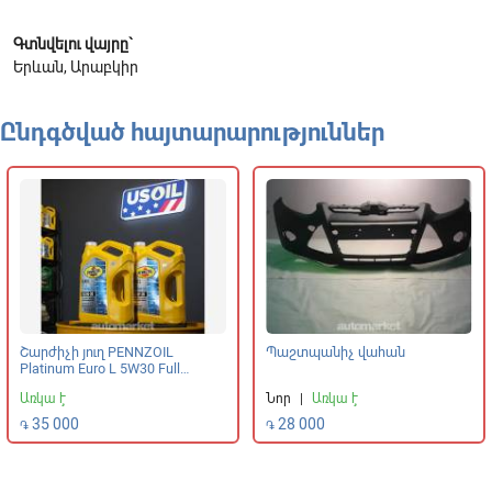
Գտնվելու վայրը`
Երևան, Արաբկիր
Ընդգծված հայտարարություններ
Շարժիչի յուղ PENNZOIL
Պաշտպանիչ վահան
Platinum Euro L 5W30 Full
Synthetic
Առկա է
Նոր
|
Առկա է
35 000
28 000
֏
֏