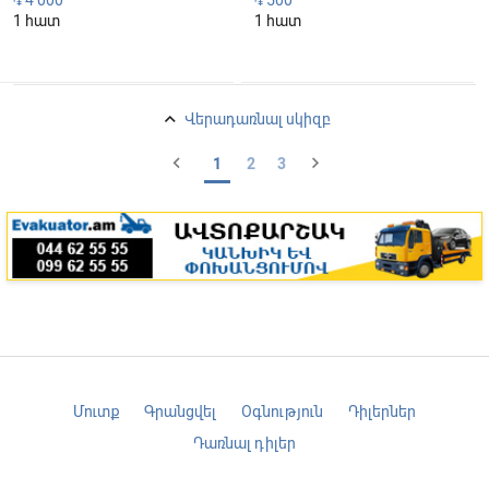
4 000
500
֏
֏
1 հատ
1 հատ
keyboard_arrow_up
Վերադառնալ սկիզբ
chevron_left
chevron_right
1
2
3
Մուտք
Գրանցվել
Օգնություն
Դիլերներ
Դառնալ դիլեր