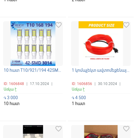
favorite_border
favorite_border
10 հատ T10/921/194 42SMD 6500K գերէներգախնայող սպիտակ պայծառ LED լամպեր 4W 1 լամպը
1 կոմպլեկտ ավտոմեքենայի սրահի LED ժապավենային լուսավորման Lamp Bar Ինտերիերի դեկորատիվ դրվագ
ID: 1606848
|
17.10.2024
|
ID: 1606856
|
30.10.2024
|
Առկա է
Առկա է
3 000
4 500
֏
֏
10 հատ
1 հատ
favorite_border
favorite_border