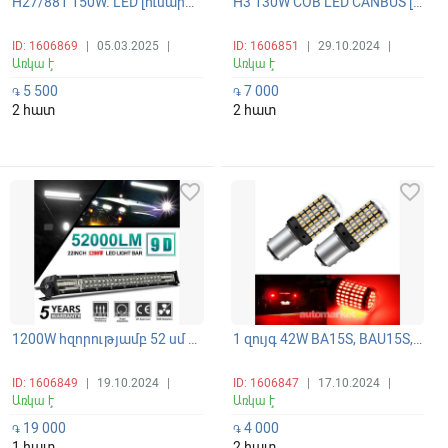
H27/881 150W. LED լուսարձակող հակամառախուղային լուսարձակների պայծառ և ունիվերսալ լամպեր 360 ճառագայթով 6000K
H3 130W COB LED CANBUS լուսարձակի ունիվերսալ պայծառ լամպեր
ID: 1606869
|
05.03.2025
|
ID: 1606851
|
29.10.2024
|
Առկա է
Առկա է
5 500
7 000
֏
֏
2 հատ
2 հատ
favorite_border
favorite_border
1200W հզորությամբ 52 սմ երկարությամբ ԼԵԴ բար (բալկա) լապտեր գերպայծառ և պանորամային լուսարձակմամբ
1 զույգ 42W BA15S, BAU15S, BAY15D (P21W, P21/w5) CANBUS LED գերէներգախնայող սուպեր պայծառ 144-SMD լամպեր
ID: 1606849
|
19.10.2024
|
ID: 1606847
|
17.10.2024
|
Առկա է
Առկա է
19 000
4 000
֏
֏
1 հատ
2 հատ