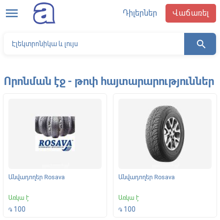
menu
Դիլերներ
Վաճառել
search
Որոնման էջ - թոփ հայտարարություններ
Անվադողեր Rosava
Անվադողեր Rosava
Առկա է
Առկա է
100
100
֏
֏