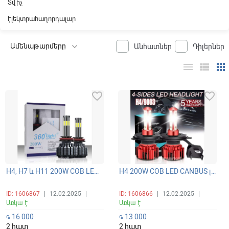
Տվիչ
էլեկտրահաղորդալար
Անհատներ
Դիլերներ
menu
view_list
apps
favorite_border
favorite_border
H4, H7 և H11 200W COB LED CANBUS լուսարձակի ունիվերսալ գերպայծառ 6 կողմանի լամպեր 360 բարձր/ցածր (դալնի/բլիժնի) ճառագայթով 6000K
H4 200W COB LED CANBUS լուսարձակի ունիվերսալ գերպայծառ 4 կողմանի 360 բարձր/ցածր (դալնի/բլիժնի) ճառագայթով լամպեր 6000K
ID: 1606867
|
12.02.2025
|
ID: 1606866
|
12.02.2025
|
Առկա է
Առկա է
16 000
13 000
֏
֏
2 հատ
2 հատ