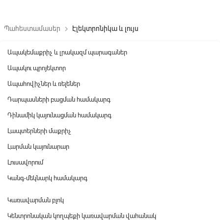
Պահեստամասեր
Էլեկտրոնիկա և լույս
keyboard_arrow_right
Ապակեմաքրիչ և լրակազմ պարագաներ
Ապակու պրոյեկտոր
Ապահովիչներ և ռելեներ
Դարպասների բացման համակարգ
Դինամիկ կայունացման համակարգ
Լապտերների մաքրիչ
Լարման կայունարար
Լուսավորում
Կանգ-մեկնարկ համակարգ
Կառավարման բլոկ
Կենտրոնական կողպեքի կառավարման վահանակ