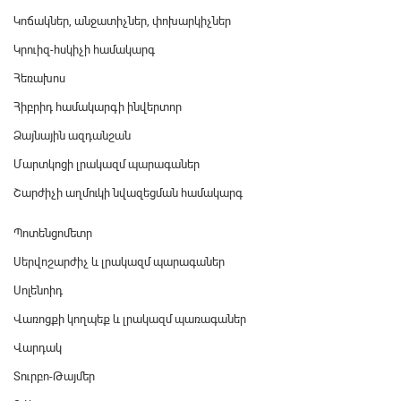
Կոճակներ, անջատիչներ, փոխարկիչներ
Կրուիզ-հսկիչի համակարգ
Հեռախոս
Հիբրիդ համակարգի ինվերտոր
Ձայնային ազդանշան
Մարտկոցի լրակազմ պարագաներ
Շարժիչի աղմուկի նվազեցման համակարգ
Պոտենցոմետր
Սերվոշարժիչ և լրակազմ պարագաներ
Սոլենոիդ
Վառոցքի կողպեք և լրակազմ պառագաներ
Վարդակ
Տուրբո-Թայմեր