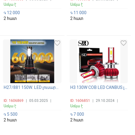
Առկա է
Առկա է
12 000
11 000
֏
֏
2 հատ
2 հատ
favorite_border
favorite_border
H27/881 150W. LED լուսարձակող հակամառախուղային լուսարձակների պայծառ և ունիվերսալ լամպեր 360 ճառագայթով 6000K
H3 130W COB LED CANBUS լուսարձակի ունիվերսալ պայծառ լամպեր
ID: 1606869
|
05.03.2025
|
ID: 1606851
|
29.10.2024
|
Առկա է
Առկա է
5 500
7 000
֏
֏
2 հատ
2 հատ