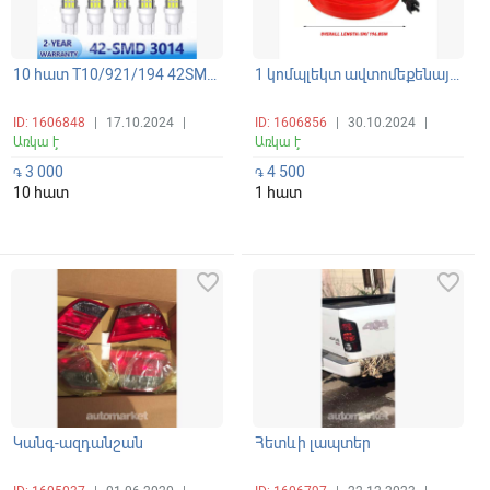
10 հատ T10/921/194 42SMD 6500K գերէներգախնայող սպիտակ պայծառ LED լամպեր 4W 1 լամպը
1 կոմպլեկտ ավտոմեքենայի սրահի LED ժապավենային լուսավորման Lamp Bar Ինտերիերի դեկորատիվ դրվագ
ID: 1606848
|
17.10.2024
|
ID: 1606856
|
30.10.2024
|
Առկա է
Առկա է
3 000
4 500
֏
֏
10 հատ
1 հատ
favorite_border
favorite_border
Կանգ-ազդանշան
Հետևի լապտեր