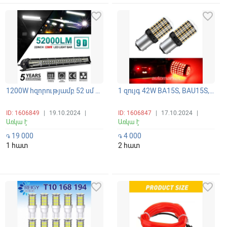
favorite_border
favorite_border
1200W հզորությամբ 52 սմ երկարությամբ ԼԵԴ բար (բալկա) լապտեր գերպայծառ և պանորամային լուսարձակմամբ
1 զույգ 42W BA15S, BAU15S, BAY15D (P21W, P21/w5) CANBUS LED գերէներգախնայող սուպեր պայծառ 144-SMD լամպեր
ID: 1606849
|
19.10.2024
|
ID: 1606847
|
17.10.2024
|
Առկա է
Առկա է
19 000
4 000
֏
֏
1 հատ
2 հատ
favorite_border
favorite_border