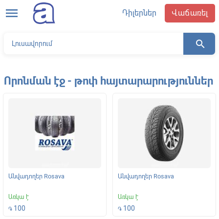
menu
Դիլերներ
Վաճառել
search
Որոնման էջ - թոփ հայտարարություններ
Անվադողեր Rosava
Անվադողեր Rosava
Առկա է
Առկա է
100
100
֏
֏