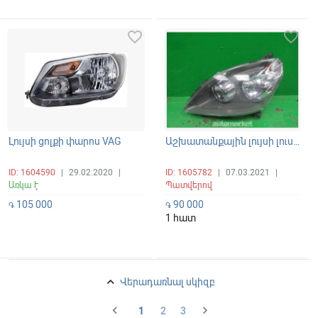
favorite_border
favorite_border
Լույսի ցոլքի փարոս VAG
Աշխատանքային լույսի լուսարձակ
ID: 1604590
|
29.02.2020
|
ID: 1605782
|
07.03.2021
|
Առկա է
Պատվերով
105 000
90 000
֏
֏
1 հատ
keyboard_arrow_up
Վերադառնալ սկիզբ
chevron_left
chevron_right
1
2
3