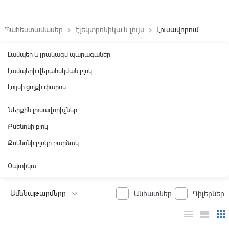
Պահեստամասեր
Էլեկտրոնիկա և լույս
Լուսավորում
keyboard_arrow_right
keyboard_arrow_right
Լամպեր և լրակազմ պարագաներ
Լամպերի վերահսկման բլոկ
Լույսի ցոլքի փարոս
Ներքին լուսավորիչներ
Քսենոնի բլոկ
Քսենոնի բլոկի բարձակ
Օպտիկա
Անհատներ
Դիլերներ
menu
view_list
apps