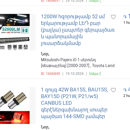
ID: 1606851
|
29.10.2024
|
Առկա է
սերունդ [ռեսթայլինգ] [2000-2007] ,
BMW i3
1
1200W հզորությամբ 52 սմ
favorite_border
֏
երկարությամբ ԼԵԴ բար
1 
(բալկա) լապտեր գերպայծառ
և պանորամային
լուսարձակմամբ
Նոր,
Mitsubishi Pajero iO 1 սերունդ
[ռեսթայլինգ] [2000-2007] , Toyota Land
Cruiser J200 [2007-2012]
ID: 1606849
|
19.10.2024
|
Առկա է
4
1 զույգ 42W BA15S, BAU15S,
favorite_border
֏
BAY15D (P21W, P21/w5)
2 
CANBUS LED
գերէներգախնայող սուպեր
պայծառ 144-SMD լամպեր
Նոր,