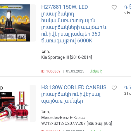
5
H27/881 150W. LED
favorite_border
֏
լուսարձակող
2 
հակամառախուղային
լուսարձակների պայծառ և
ունիվերսալ լամպեր 360
ճառագայթով 6000K
Նոր,
Kia Sportage III [2010-2014]
ID: 1606869
|
05.03.2025
|
Առկա է
7
H3 130W COB LED CANBUS
favorite_border
֏
լուսարձակի ունիվերսալ
2 
պայծառ լամպեր
Նոր,
Mercedes-Benz E-Класс
W212/S212/C207/A207 [ռեսթայլինգ]
[2013-2017] , Mitsubishi Pajero iO 1