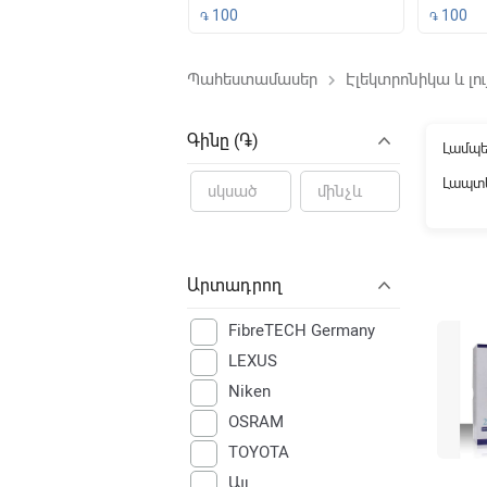
500
100
100
֏
֏
Պահեստամասեր
Էլեկտրոնիկա և լու
keyboard_arrow_right
File not f
Գինը (֏)
Լամպ
Լապտե
Արտադրող
FibreTECH Germany
LEXUS
Niken
OSRAM
TOYOTA
Այլ