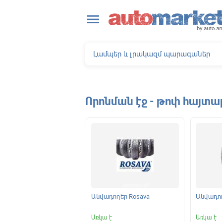
close
menu
Որոնման էջ - թոփ հայտա
ելակման կոճղակներ
Անվադողեր Rosava
Անվադող
|
Առկա է
Առկա է
Առկա է