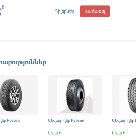
Դիլերներ
Վաճառել
րարություններ
եր Rosava
Անվադողեր Kapsen
Անվադողեր 
Առկա է
Առկա է