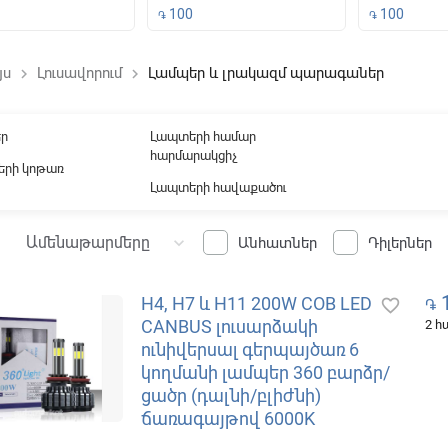
100
100
֏
֏
յս
Լուսավորում
Լամպեր և լրակազմ պարագաներ
keyboard_arrow_right
keyboard_arrow_right
ound
եր
Լապտերի համար
հարմարակցիչ
րի կոթառ
Լապտերի հավաքածու
Ամենաթարմերը
keyboard_arrow_down
Անհատներ
Դիլերներ
1
H4, H7 և H11 200W COB LED
favorite_border
֏
CANBUS լուսարձակի
2 
ունիվերսալ գերպայծառ 6
կողմանի լամպեր 360 բարձր/
ցածր (դալնի/բլիժնի)
ճառագայթով 6000K