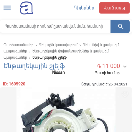
menu
Դիլերներ
Վաճառել
search
Պահեստամասեր
Ղեկային կառավարում
Ղեկանիվ և լրակազմ
keyboard_arrow_right
keyboard_arrow_right
պարագաներ
Ենթաղեկային փոխանջատիչներ և լրակազմ
keyboard_arrow_right
պարագաներ
Ենթաղեկային շլեյֆ
keyboard_arrow_right
Ենթաղեկային շլեյֆ
11 000

֏
Nissan
Հատի համար
ID: 1605920
Տեղադրված է 26.04.2021
favorite_border